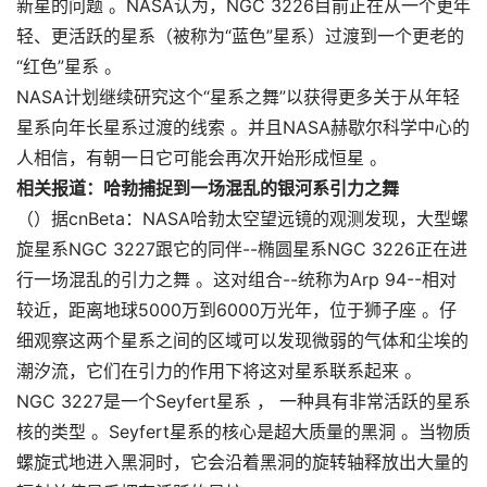
新星的问题 。NASA认为，NGC 3226目前正在从一个更年
轻、更活跃的星系（被称为“蓝色”星系）过渡到一个更老的
“红色”星系 。
NASA计划继续研究这个“星系之舞”以获得更多关于从年轻
星系向年长星系过渡的线索 。并且NASA赫歇尔科学中心的
人相信，有朝一日它可能会再次开始形成恒星 。
相关报道：哈勃捕捉到一场混乱的银河系引力之舞
（）据cnBeta：NASA哈勃太空望远镜的观测发现，大型螺
旋星系NGC 3227跟它的同伴--椭圆星系NGC 3226正在进
行一场混乱的引力之舞 。这对组合--统称为Arp 94--相对
较近，距离地球5000万到6000万光年，位于狮子座 。仔
细观察这两个星系之间的区域可以发现微弱的气体和尘埃的
潮汐流，它们在引力的作用下将这对星系联系起来 。
NGC 3227是一个Seyfert星系 ， 一种具有非常活跃的星系
核的类型 。Seyfert星系的核心是超大质量的黑洞 。当物质
螺旋式地进入黑洞时，它会沿着黑洞的旋转轴释放出大量的